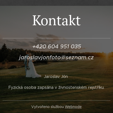
Kontakt
+420 604 951 035
jaroslavjonfoto@seznam.c
z
Jaroslav Jón
Fyzická osoba zapsána v živnostenském rejstříku.
Vytvořeno službou
Webnode