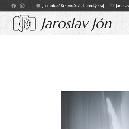
Jilemnice / Krkonoše / Liberecký kraj
jarosl
Jaroslav Jón