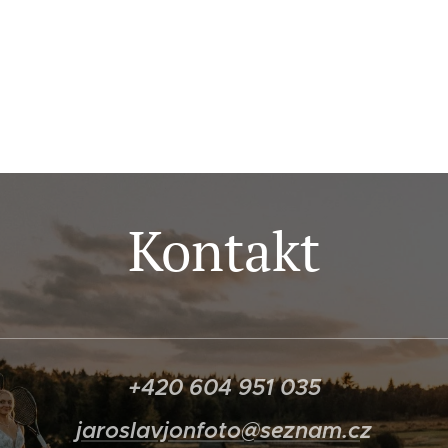
Kontakt
+420 604 951 035
jaroslavjonfoto@seznam.c
z