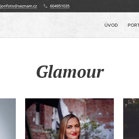
avjonfoto@seznam.cz
604951035
ÚVOD
POR
Glamour